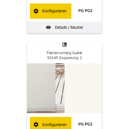
PG PG2
Konfigurieren
Details / Muster
Flächenvorhang Guéret
503-6fl Gruppierung: 2
PG PG2
Konfigurieren