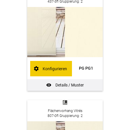
437-3fl Gruppierung: 2
PG PG1
Konfigurieren
Details / Muster
Flächenvorhang Vitrés
807-0fl Gruppierung: 2