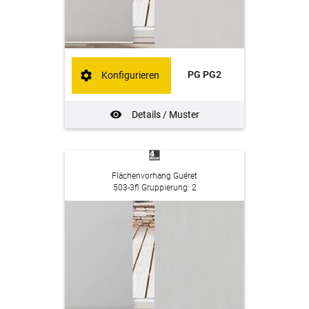
PG PG2
Konfigurieren
Details / Muster
Flächenvorhang Guéret
503-3fl Gruppierung: 2