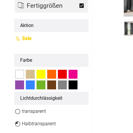
Fertiggrößen
Fertiggrößen
Aktion
Dachfenster Rollo
Sale
Raffrollo
Maßanfertigung
Farbe
Fertiggrößen
Zubehör
Licht­durchlässigkeit
Jalousien
transparent
Maßanfertigung
Halbtransparent
Fertiggrößen