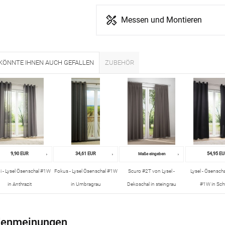
Messen und Montieren
KÖNNTE IHNEN AUCH GEFALLEN
ZUBEHÖR
9,90 EUR
34,61 EUR
54,95 E
Maße eingeben
i - Lysel Ösenschal #1W
Fokus - Lysel Ösenschal #1W
Scuro #2T von Lysel -
Lysel - Ösenscha
in Anthrazit
in Umbragrau
Dekoschal in steingrau
#1W in Sch
enmeinungen