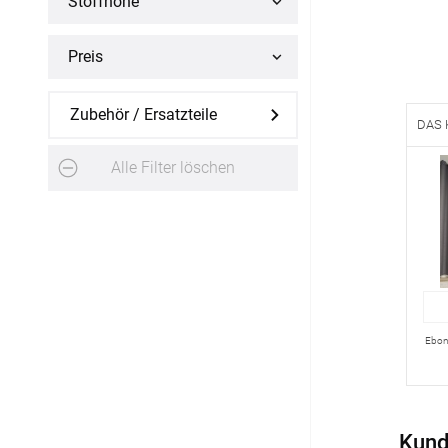
Stoffhöhe
Maßanfertigung
Preis
Sonnensegel
Maßanfertigung
Zubehör / Ersatzteile
DAS 
Fertiggrößen
Alle Filter löschen
Balkon Sichtschutz
Maßanfertigung
Gardinenstange
Maßanfertigung
Ebon
Fliegengitter
Fliegengitter nach Maß
Kund