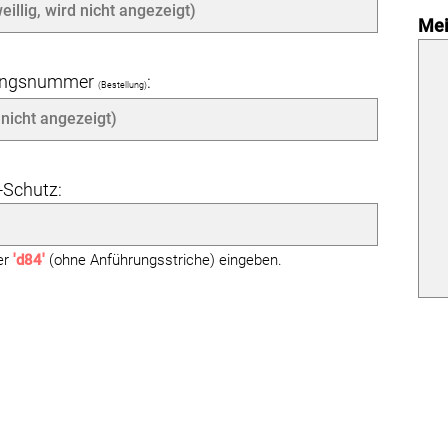
Mei
angsnummer
:
(Bestellung)
Schutz:
ier
'd84'
(ohne Anführungsstriche) eingeben.