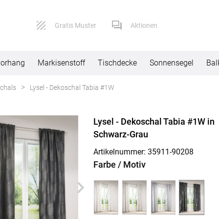
Gratis Muster
Aktionen
vorhang
Markisenstoff
Tischdecke
Sonnensegel
Bal
chals
Lysel - Dekoschal Tabia #1W
Service
Versand
Lysel - Dekoschal Tabia #1W in
Kontaktformular
Lieferbeding
Schwarz-Grau
Impressum
Widerruf
Artikelnummer: 35911-
90208
Farbe / Motiv
AGB
Reklamation
Datenschutz
FAQ