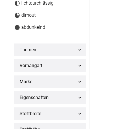
lichtdurchlässig
Flächenvorhang
dimout
Maßanfertigung
abdunkelnd
Fertiggrößen
Themen
Gardinen
Lamellenvorhang
Vorhangart
Maßanfertigung
Marke
Markisenstoff
Eigenschaften
Maßanfertigung
Stoffbreite
Tischdecke