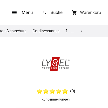
Menü
Warenkorb
kon Sichtschutz
Gardinenstange
Fliegengitter
...
Kissen
Social Media
ungen
Facebook
Twitter
Lysel Gardinenschal
en
Youtube
(0)
Pinterest
Kundenmeinungen