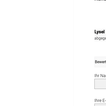
Fliegengitter Fenster
Fliegengitter Tür
Lysel
Kissen
abgege
Kissen bestellen
Fensterbilder
Bewer
Stoffe
Ihr N
Ihre E