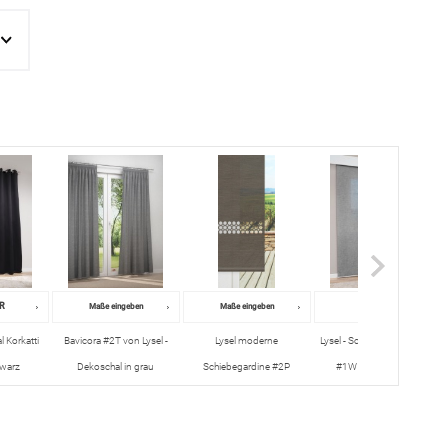
UR
45,45 EUR
Maße eingeben
Maße eingeben
l Korkatti
Bavicora #2T von Lysel -
Lysel moderne
Lysel - Schiebegardine Nela
warz
Dekoschal in grau
Schiebegardine #2P
#1W in Dunkelgrau